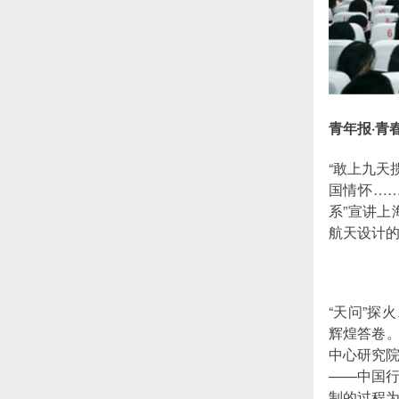
青年报·青
“敢上九天
国情怀……
系”宣讲
航天设计的
“天问”探
辉煌答卷。
中心研究
——中国
制的过程