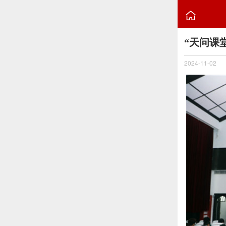

“天问课
2024-11-02