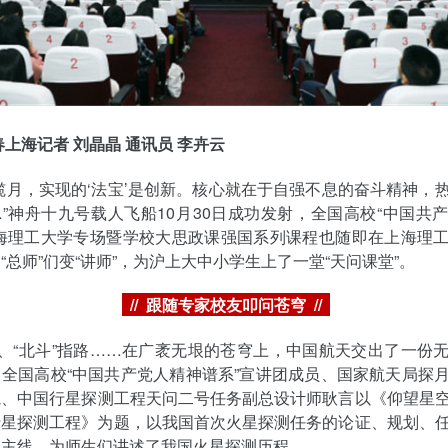
春上海记者 刘晶晶 通讯员 李卉云
揽月，实现的‘法宝’是创新。核心就在于自强不息的奋斗精神，
”神舟十九号载人飞船10月30日成功发射，全国高校“中国共
上海理工大学专场暨学校大思政课强国系列课程也随即在上海理
“总师”们变“讲师”，为沪上大中小学生上了一堂“天问课堂”。
// 跟随专家校友叩问苍穹 //
火、“北斗”指路……在广袤无垠的苍穹上，中国航天交出了一份
全国高校“中国共产党人精神谱系”宣讲团成员、国家航天局探
院、中国行星探测工程天问二号任务副总设计师耿言以《仰望星
行星探测工程》为题，以我国首次火星探测任务的论证、规划、
为主线，为师生们讲述了我国火星探测历程。