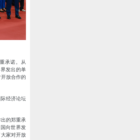
重承诺。从
世界发出的单
对开放合作的
国际经济论坛
作出的郑重承
中国向世界发
了大家对开放