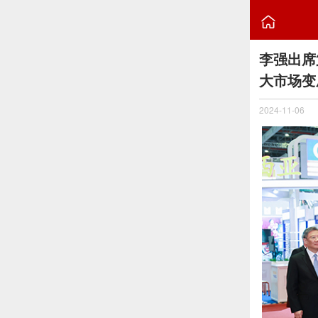

李强出席
大市场变
2024-11-06