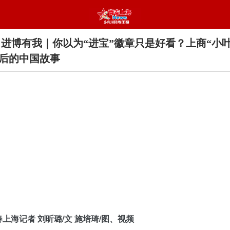
 进博有我｜你以为“进宝”徽章只是好看？上商“小
后的中国故事
春上海记者 刘昕璐/文 施培琦/图、视频