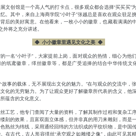
展文创馆是一个高人气的打卡点，很多观众都会选择“买买买”
忆。其中，来自上海商学院“小叶子”张越总是喜欢在观众驻足
绍背后的美好寓意。在他看来，一枚小小的徽章，也藏着满满的
”之外将之充分讲述。
◆ 小小徽章里遇见文化之美
◆
的一名“小叶子”，大家提前上岗，面对观众的热情，细心为他
门的纸鸢徽章，缂丝徽章等，都是广受追捧的结合中华传统文化
个故事的载体，无不展现出文化的魅力。”在与观众的交流中，
统文化的无穷魅力。为了让观众更好了解徽章所代表的含义，他
后所蕴含的文化意义。
缂丝工艺，他专门查阅了大量的资料，了解其制作过程和复杂工
琢缕刻的效果，且富双面立体感，但并非真的用刀来雕刻，而是
彩色熟丝为纬线，采用通经回纬的方法织成的平纹织物，是中国
。在古代，古人形容缂丝“承空观之如雕缕之像”，由此可见其