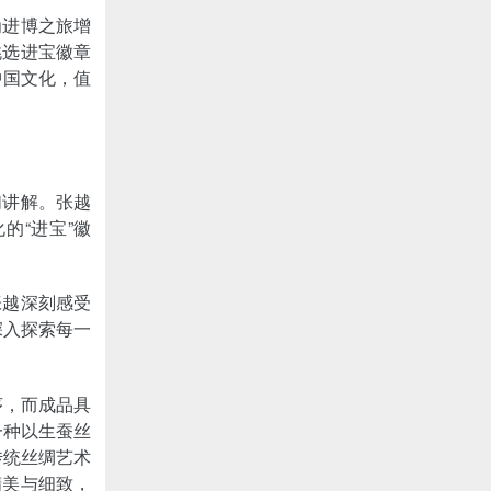
为进博之旅增
挑选进宝徽章
中国文化，值
们讲解。张越
的“进宝”徽
张越深刻感受
深入探索每一
序，而成品具
一种以生蚕丝
传统丝绸艺术
精美与细致，