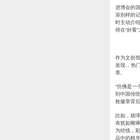
进博会的国
添别样的记
时主动介
得在“好看
作为文创馆
发现，热
章。
“仿佛是一
到中国传
枚徽章背
比如，就
有犹如雕
为经线，
品中的精华