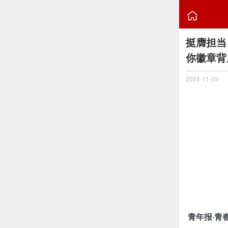

挺膺担当
你徽章背
2024-11-09
青年报·青