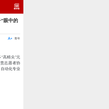
”眼中的

青年
“高精尖”元
负责志愿者协
、自动化专业