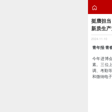

挺膺担当
新质生产
2024-11-10
青年报·青
今年进博
素。三位
调、考勤
和微纳电