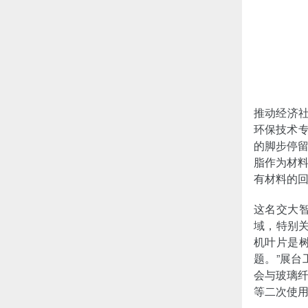
推动经济
环保技术专
的脚步停
脂作为材
有材料的
这名交大
域，特别
机叶片是
题。”展
会与玻璃
等二次使