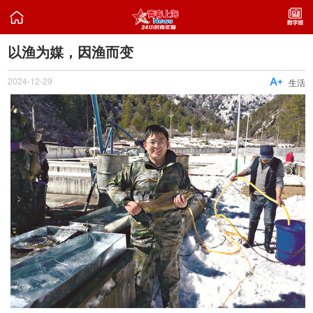

以渔为媒，因渔而变
2024-12-29

生活