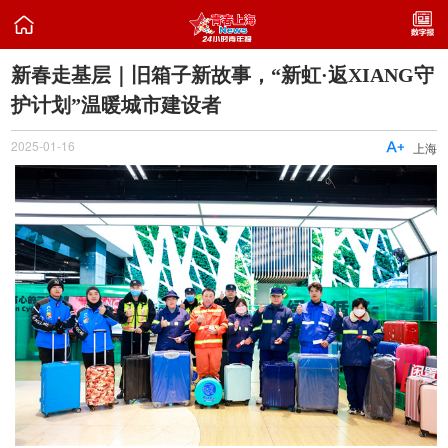

新春走基层｜旧箱子新故事，“新虹·返XIANG守
护计划”温暖城市建设者
2025-01-16

上海