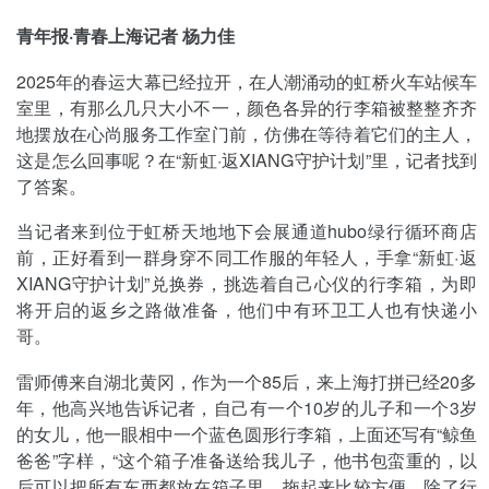
青年报·青春上海记者 杨力佳
2025年的春运大幕已经拉开，在人潮涌动的虹桥火车站候车
室里，有那么几只大小不一，颜色各异的行李箱被整整齐齐
地摆放在心尚服务工作室门前，仿佛在等待着它们的主人，
这是怎么回事呢？在“新虹·返XIANG守护计划”里，记者找到
了答案。
当记者来到位于虹桥天地地下会展通道hubo绿行循环商店
前，正好看到一群身穿不同工作服的年轻人，手拿“新虹·返
XIANG守护计划”兑换券，挑选着自己心仪的行李箱，为即
将开启的返乡之路做准备，他们中有环卫工人也有快递小
哥。
雷师傅来自湖北黄冈，作为一个85后，来上海打拼已经20多
年，他高兴地告诉记者，自己有一个10岁的儿子和一个3岁
的女儿，他一眼相中一个蓝色圆形行李箱，上面还写有“鲸鱼
爸爸”字样，“这个箱子准备送给我儿子，他书包蛮重的，以
后可以把所有东西都放在箱子里，拖起来比较方便。除了行