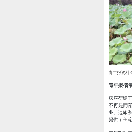
青年报资料图
青年报·青
落座荷塘
不再是同
业、边旅
提供了主