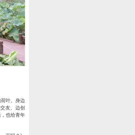
池荷叶。身边
边交友、边创
活，也给青年