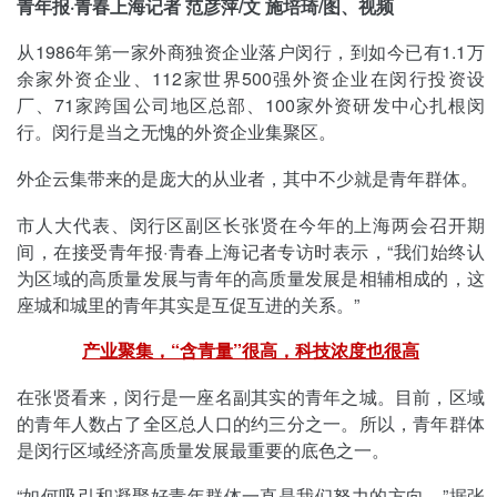
青年报·青春上海记者 范彦萍/文 施培琦/图、视频
从1986年第一家外商独资企业落户闵行，到如今已有1.1万
余家外资企业、112家世界500强外资企业在闵行投资设
厂、71家跨国公司地区总部、100家外资研发中心扎根闵
行。闵行是当之无愧的外资企业集聚区。
外企云集带来的是庞大的从业者，其中不少就是青年群体。
市人大代表、闵行区副区长张贤在今年的上海两会召开期
间，在接受青年报·青春上海记者专访时表示，“我们始终认
为区域的高质量发展与青年的高质量发展是相辅相成的，这
座城和城里的青年其实是互促互进的关系。”
产业聚集，“含青量”很高，科技浓度也很高
在张贤看来，闵行是一座名副其实的青年之城。目前，区域
的青年人数占了全区总人口的约三分之一。所以，青年群体
是闵行区域经济高质量发展最重要的底色之一。
“如何吸引和凝聚好青年群体一直是我们努力的方向。”据张