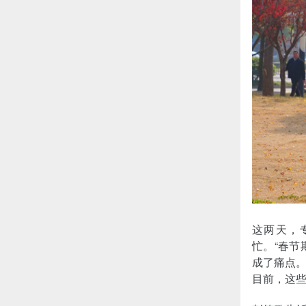
这两天，
忙。“春
成了痛点
目前，这些