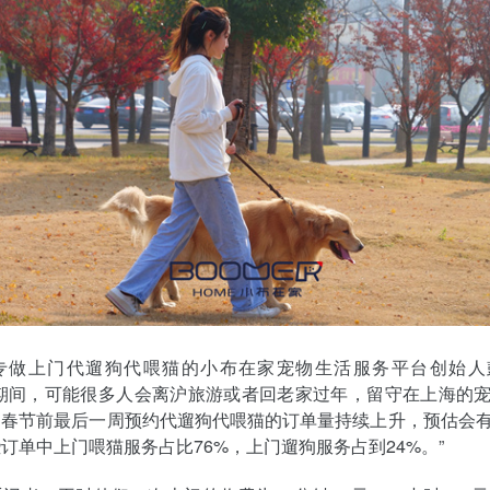
专做上门代遛狗代喂猫的小布在家宠物生活服务平台创始人
节期间，可能很多人会离沪旅游或者回老家过年，留守在上海的
。春节前最后一周预约代遛狗代喂猫的订单量持续上升，预估会
订单中上门喂猫服务占比76%，上门遛狗服务占到24%。”