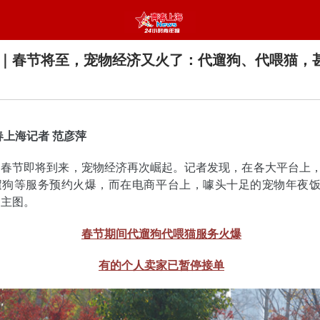
｜春节将至，宠物经济又火了：代遛狗、代喂猫，
春上海记者 范彦萍
的春节即将到来，宠物经济再次崛起。记者发现，在各大平台上
遛狗等服务预约火爆，而在电商平台上，噱头十足的宠物年夜
了主图。
春节期间代遛狗代喂猫服务火爆
有的个人卖家已暂停接单