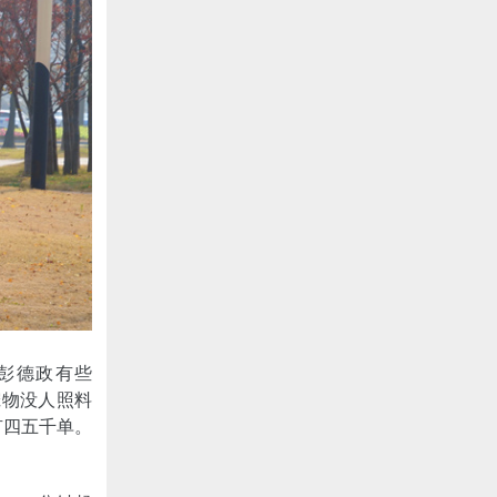
彭德政有些
宠物没人照料
有四五千单。