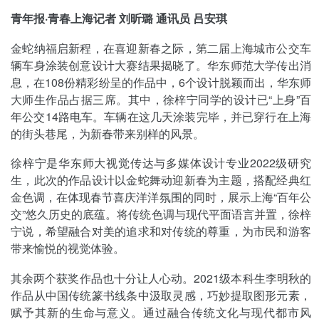
青年报·青春上海记者 刘昕璐 通讯员 吕安琪
金蛇纳福启新程，在喜迎新春之际，第二届上海城市公交车
辆车身涂装创意设计大赛结果揭晓了。华东师范大学传出消
息，在108份精彩纷呈的作品中，6个设计脱颖而出，华东师
大师生作品占据三席。其中，徐梓宁同学的设计已“上身”百
年公交14路电车。车辆在这几天涂装完毕，并已穿行在上海
的街头巷尾，为新春带来别样的风景。
徐梓宁是华东师大视觉传达与多媒体设计专业2022级研究
生，此次的作品设计以金蛇舞动迎新春为主题，搭配经典红
金色调，在体现春节喜庆洋洋氛围的同时，展示上海“百年公
交”悠久历史的底蕴。将传统色调与现代平面语言并置，徐梓
宁说，希望融合对美的追求和对传统的尊重，为市民和游客
带来愉悦的视觉体验。
其余两个获奖作品也十分让人心动。2021级本科生李明秋的
作品从中国传统篆书线条中汲取灵感，巧妙提取图形元素，
赋予其新的生命与意义。通过融合传统文化与现代都市风