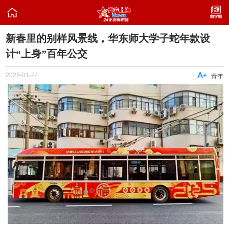

新春里的别样风景线，华东师大学子蛇年款设
计“上身”百年公交
2025-01-24

青年