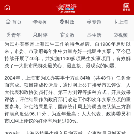

首页
要闻
时政
专题
上海





2025年上海市为民办实事项目公布
青年
时评
文教
生活
视频
2025-01-23





⑦
上海
为民办实事是上海民生工作的特色品牌。自1986年启动以
来，市委、市政府每年集中力量办好一批民生实事，至今已
持续开展了40年，共实施1100多项民生实事项目，有效解
决了一大批市民群众最关心、最直接、最现实的问题。
2024年，上海市为民办实事十方面34项（共43件）任务全
面完成。项目建成投运后，通过网上公开接受市民评议、人
大代表和政协委员打分、第三方测评等多种方式，开展效果
评估，评估结果作为政府部门改进工作和次年实事立项的重
要参考。评估结果显示，国家统计局上海调查总队第三方测
评满意度达96.11分，为近年最高；人大代表、政协委员和
市民网上评议的好评率均超过90%。
2025年，上海坚持民生投入只增不减、实事数量只增不减，