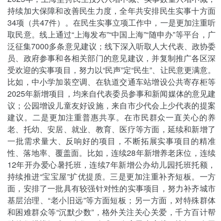
持续加大保障和改善民生力度，全年共安排民生实事十方面
34项（共47件）。在民生实事立项工作中，一是更加注重听
取民意。线上通过“上海发布”“中国上海”“随申办”等平台，广
泛征集7000多条意见建议；线下深入听取人大代表、政协委
员、政府参事和各相关部门的意见建议，并复制推广各区深
受欢迎的实事项目，努力以“民声”定“民生”、让民意更满意。
比如，中小学加装空调、在轨道交通车站增设公共寄存柜等
2025年新增项目，均来自代表委员参事和新闻媒体的意见建
议；公园增设儿童友好设施，来自市少代会上少代表的提案
建议。二是更加注重普惠共享。在市民群众一直关心的养
老、托幼、安居、就业、教育、医疗等方面，延续和新增了
一批需求量大、反响好的项目，不断拓展实事项目的精准
性、落地率、覆盖面。比如，连续28年新增养老床位，连续
12年开办爱心暑托班，连续7年新增公办幼儿园托班托额，
持续推进“宝宝屋”扩优提质。三是更加注重补齐短板。一方
面，安排了一批具有较强针对性的实事项目，努力补齐城市
基层治理、“老小旧远”等方面短板；另一方面，对特殊群体
和困难群众等“沉默少数”，格外关注关心关爱，千方百计帮