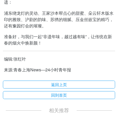
遗：
浦东绕龙灯的灵动、王家沙本帮点心的甜蜜、朵云轩木版水
印的雅致、沪剧的韵味、苏绣的细腻、压金丝嵌宝的精巧，
还有豫园灯会的璀璨。
准备好，与我们一起“非遗年味，越过越有味”，让传统在新
春的烟火中焕新颜！
编辑:张红叶
来源:青春上海News—24小时青年报
返回上页
回到首页
相关推荐