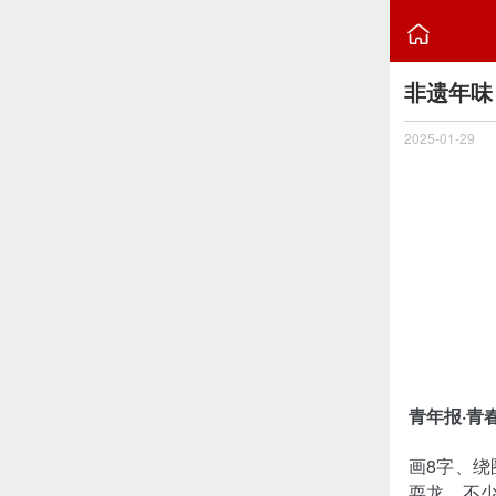

非遗年味
2025-01-29
青年报
·青
画8字、
耍龙，不少