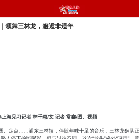
｜领舞三林龙，邂逅非遗年
春上海
见习记者 林千惠/文 记者 常鑫/图、视频
绕圈、定点……浦东三林镇，伴随年味十足的音乐，三林龙狮队
路人停下拍照喝彩。但与过往不同，这次“龙头”格外“吸睛”，