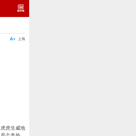

上海
正虎虎生威地
竟是个老外。