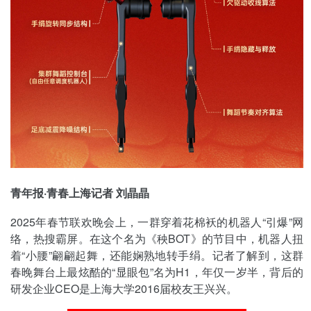
青年报·青春上海记者 刘晶晶
2025年春节联欢晚会上，一群穿着花棉袄的机器人“引爆”网
络，热搜霸屏。在这个名为《秧BOT》的节目中，机器人扭
着“小腰”翩翩起舞，还能娴熟地转手绢。记者了解到，这群
春晚舞台上最炫酷的“显眼包”名为H1，年仅一岁半，背后的
研发企业CEO是上海大学2016届校友王兴兴。