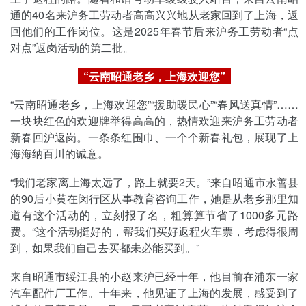
通的40名来沪务工劳动者高高兴兴地从老家回到了上海，返
回他们的工作岗位。这是2025年春节后来沪务工劳动者“点
对点”返岗活动的第二批。
“云南昭通老乡，上海欢迎您”
“云南昭通老乡，上海欢迎您”“援助暖民心”“春风送真情”……
一块块红色的欢迎牌举得高高的，热情欢迎来沪务工劳动者
新春回沪返岗。一条条红围巾、一个个新春礼包，展现了上
海海纳百川的诚意。
“我们老家离上海太远了，路上就要2天。”来自昭通市永善县
的90后小黄在闵行区从事教育咨询工作，她是从老乡那里知
道有这个活动的，立刻报了名，粗算算节省了1000多元路
费。“这个活动挺好的，帮我们买好返程火车票，考虑得很周
到，如果我们自己去买都未必能买到。”
来自昭通市绥江县的小赵来沪已经十年，他目前在浦东一家
汽车配件厂工作。十年来，他见证了上海的发展，感受到了