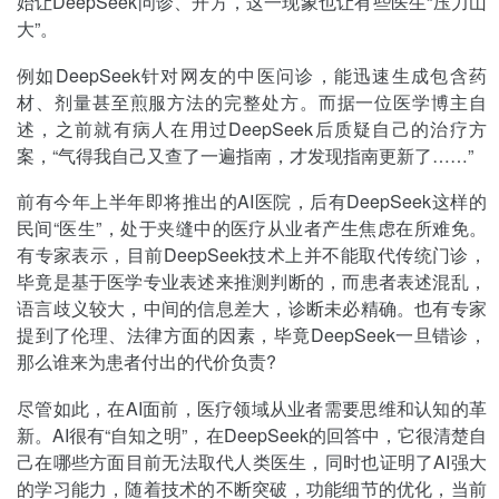
始让DeepSeek问诊、开方，这一现象也让有些医生“压力山
大”。
例如DeepSeek针对网友的中医问诊，能迅速生成包含药
材、剂量甚至煎服方法的完整处方。而据一位医学博主自
述，之前就有病人在用过DeepSeek后质疑自己的治疗方
案，“气得我自己又查了一遍指南，才发现指南更新了……”
前有今年上半年即将推出的AI医院，后有DeepSeek这样的
民间“医生”，处于夹缝中的医疗从业者产生焦虑在所难免。
有专家表示，目前DeepSeek技术上并不能取代传统门诊，
毕竟是基于医学专业表述来推测判断的，而患者表述混乱，
语言歧义较大，中间的信息差大，诊断未必精确。也有专家
提到了伦理、法律方面的因素，毕竟DeepSeek一旦错诊，
那么谁来为患者付出的代价负责?
尽管如此，在AI面前，医疗领域从业者需要思维和认知的革
新。AI很有“自知之明”，在DeepSeek的回答中，它很清楚自
己在哪些方面目前无法取代人类医生，同时也证明了AI强大
的学习能力，随着技术的不断突破，功能细节的优化，当前