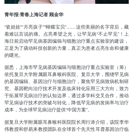
青年报·青春上海记者 顾金华
“瓷娃娃”“月亮孩子”“蝴蝶宝贝”……这些美丽的名字背后，藏
着难以言说的痛。点亮希望之光，让罕见病“不止罕见”！上
海日前启动罕见病基因编辑与细胞治疗重点实验室的建设，
正是为了撬动科技创新的力量，真正为患者点亮生命和健康
的曙光。
据悉，上海市罕见病基因编辑与细胞治疗重点实验室（筹）
依托复旦大学附属眼耳鼻喉科医院、复旦大学，围绕罕见病
的基因编辑、基因治疗与细胞治疗，聚焦罕见病致病机制研
究、基因靶向治疗技术开发及临床转化应用三大方向，致力
于拓展罕见病治疗的认知边界，通过多学科交叉合作，推动
罕见病诊疗技术的突破与转化，降低罕见病的发病率与治疗
成本，为全球罕见病治疗提供“中国方案”。
据复旦大学附属眼耳鼻喉科医院院长周行涛介绍，该院李华
伟教授和舒易来教授团队在全球首个先天性耳聋基因治疗临