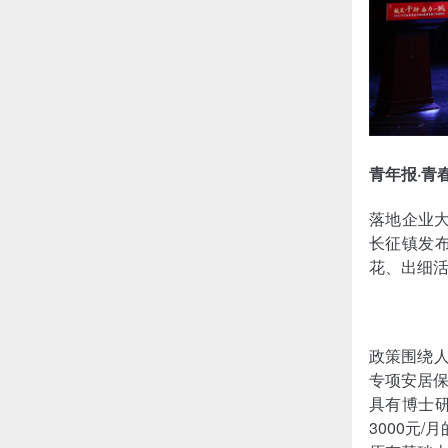
青年报·青
落地企业大
长征镇发布
花、出细活
政策围绕人
专项安居
具有博士
3000元