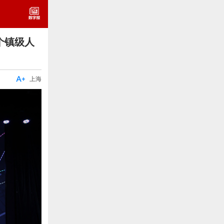
个镇级人

上海