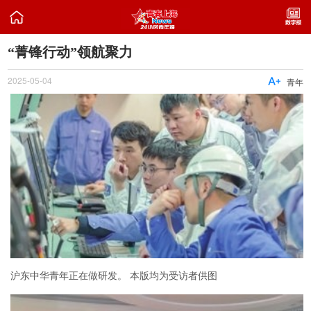

“菁锋行动”领航聚力
2025-05-04

青年
沪东中华青年正在做研发。 本版均为受访者供图