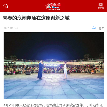

青春的浪潮奔涌在这座创新之城
2025-05-04

青年
4月26日春天歌会活动现场，现场由上海沪剧院郜逸萍、丁叶波和江