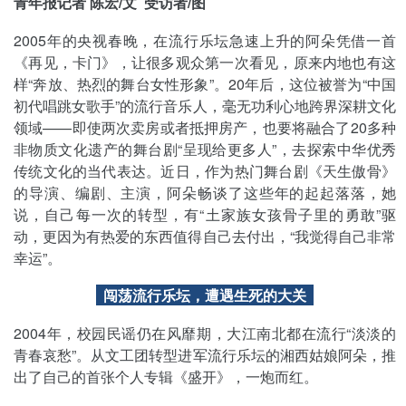
青年报记者 陈宏/文 受访者/图
2005年的央视春晚，在流行乐坛急速上升的阿朵凭借一首
《再见，卡门》，让很多观众第一次看见，原来内地也有这
样“奔放、热烈的舞台女性形象”。20年后，这位被誉为“中国
初代唱跳女歌手”的流行音乐人，毫无功利心地跨界深耕文化
领域——即使两次卖房或者抵押房产，也要将融合了20多种
非物质文化遗产的舞台剧“呈现给更多人”，去探索中华优秀
传统文化的当代表达。近日，作为热门舞台剧《天生傲骨》
的导演、编剧、主演，阿朵畅谈了这些年的起起落落，她
说，自己每一次的转型，有“土家族女孩骨子里的勇敢”驱
动，更因为有热爱的东西值得自己去付出，“我觉得自己非常
幸运”。
闯荡流行乐坛，遭遇生死的大关
2004年，校园民谣仍在风靡期，大江南北都在流行“淡淡的
青春哀愁”。从文工团转型进军流行乐坛的湘西姑娘阿朵，推
出了自己的首张个人专辑《盛开》，一炮而红。