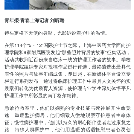
青年报·青春上海记者 刘昕璐
镜头定格下天使的身影，光影诉说着护理的温情。
在第114个“5・12”国际护士节之际，上海中医药大学面向护
理学院和9家附属医院发起“那些照片背后的故事”征集活动，
活动共收到近百份来自临床一线的护理工作者的故事。学校
护理学院组织专家对投稿作品进行评选，最终遴选出最具代
表性的照片与故事汇编成集，即日起，在新媒体平台设立专
栏进行系列发布，通过将临床护理工作中最具人文关怀的实
践案例转化为优质育人资源，使护理专业学生深刻体悟平凡
护理工作中所彰显的南丁格尔精神。
急诊抢救室里，他们以娴熟的专业技能与死神展开生命竞
速；重症监护病房，他们细致入微地观察守护患者生命体
征；慢性病护理中，他们以持久的耐心陪伴患者走过康复之
路；特殊人群照护中，他们用温暖的话语抚慰患者心灵创