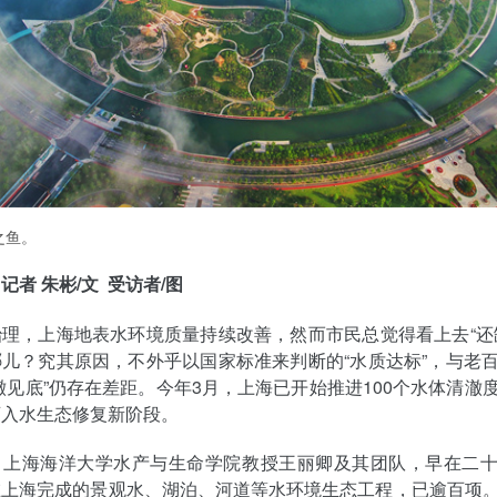
之鱼。
记者 朱彬/文 受访者/图
理，上海地表水环境质量持续改善，然而市民总觉得看上去“还
儿？究其原因，不外乎以国家标准来判断的“水质达标”，与老
澈见底”仍存在差距。今年3月，上海已开始推进100个水体清澈
迈入水生态修复新阶段。
，上海海洋大学水产与生命学院教授王丽卿及其团队，早在二
在上海完成的景观水、湖泊、河道等水环境生态工程，已逾百项