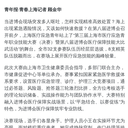
青年报·青春上海记者 顾金华
当进博会现场突发多人呕吐，怎样实现精准高效处置？海上
出现紧急遇险情况，又该如何快速救援？在第八届进博会召
开前夕，上海医疗应急青年站上了“第三届上海市医疗应急青
年职业技能大赛（决赛）暨第八届进博会医疗保障技能大比
武活动”的舞台。全市32支参赛队伍历经层层选拔，8支精英
队伍脱颖而出，在赛场上展开医疗应急技能的巅峰较量。
此次大赛由上海市卫生健康委员会指导，多部门联合主办，
市健康促进中心等单位承办。赛事紧扣国家紧急医学救援体
系要求，设置医疗应急管理、诊疗、护理三大竞赛项目，通
过必答题、风险题、抢答题三轮激烈比拼，全方位考核选手
的理论知识储备、实战操作能力与团队协作水平。大赛特别
融入进博会医疗保障实战场景，以“平急结合、以赛促练”为
特色，为进博会医疗保障筑牢专业防线。
决赛现场，选手们各显身手。护理人员小王在实操环节尤为
亮眼，面对模拟重症患者，她完成静脉穿刺、伤口处理等操