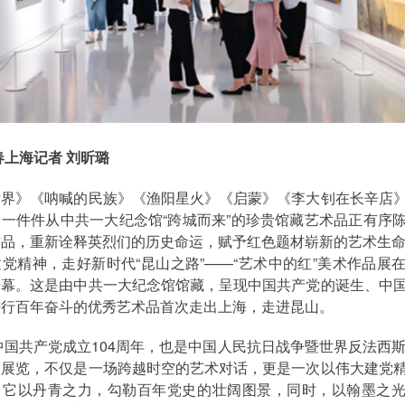
春上海记者 刘昕璐
世界》《呐喊的民族》《渔阳星火》《启蒙》《李大钊在长辛店
一件件从中共一大纪念馆“跨城而来”的珍贵馆藏艺术品正有序
品，重新诠释英烈们的历史命运，赋予红色题材崭新的艺术生命
党精神，走好新时代“昆山之路”——“艺术中的红”美术作品展
开幕。这是由中共一大纪念馆馆藏，呈现中国共产党的诞生、中
进行百年奋斗的优秀艺术品首次走出上海，走进昆山。
是中国共产党成立104周年，也是中国人民抗日战争暨世界反法西斯
次展览，不仅是一场跨越时空的艺术对话，更是一次以伟大建党
。它以丹青之力，勾勒百年党史的壮阔图景，同时，以翰墨之