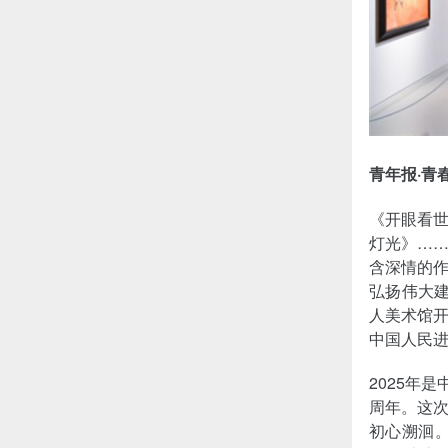
青年报·青
《开眼看
灯光》……
含深情的作
弘扬伟大建
人美术馆
中国人民
2025年
周年。这
初心溯洄