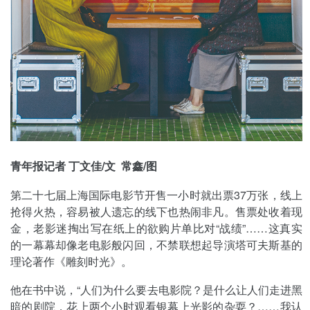
青年报记者 丁文佳/文 常鑫/图
第二十七届上海国际电影节开售一小时就出票37万张，线上
抢得火热，容易被人遗忘的线下也热闹非凡。售票处收着现
金，老影迷掏出写在纸上的欲购片单比对“战绩”……这真实
的一幕幕却像老电影般闪回，不禁联想起导演塔可夫斯基的
理论著作《雕刻时光》。
他在书中说，“人们为什么要去电影院？是什么让人们走进黑
暗的剧院，花上两个小时观看银幕上光影的杂耍？……我认