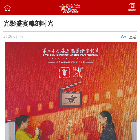

光影盛宴雕刻时光
2025-06-15

生活