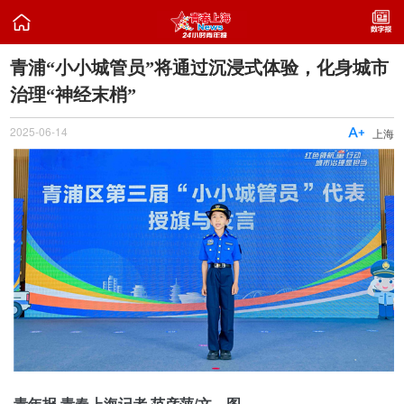

青浦“小小城管员”将通过沉浸式体验，化身城市
治理“神经末梢”
2025-06-14

上海
青年报·青春上海记者 范彦萍/文、图