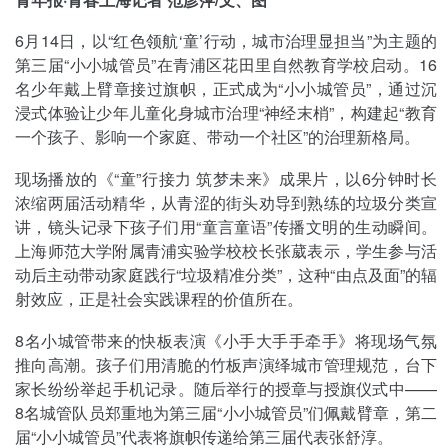
6月14日，以“红色领航‘童’行动，城市治理显担当”为主题的
第三届“小小城管员”在青浦区花田里自然教育学校启动。16
名少年戴上臂章接过旗帜，正式成为“小小城管员”，通过沉
浸式体验让少年儿童化身城市治理“神经末梢”，构建起“教育
一个孩子、影响一个家庭、带动一个社区”的治理新格局。
现场播放的《“童”行接力 筑梦未来》成果片，以6分钟时长
浓缩两届活动精华，从青涩的街头劝导到熟练的垃圾分类宣
讲，镜头记录下孩子们用“童言童语”传播文明的生动瞬间。
上海师范大学附属青浦实验学校校长张葳表示，学生参与活
动后主动带动家庭践行“垃圾精准分类”，这种“由点及面”的辐
射效应，正是社会实践课程的价值所在。
8名小城管带来的快板表演《小手大手手牵手》将现场气氛
推向高潮。孩子们用清脆的竹板声演绎城市管理规范，台下
家长纷纷举起手机记录。随后举行的授章与授旗仪式中——
8名城管队员郑重地为第三届“小小城管员”们佩戴臂章，第二
届“小小城管员”代表将旗帜传递给第三届代表张舒淳。