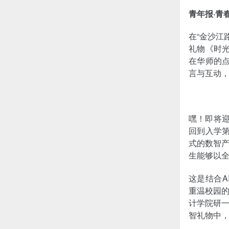
青年报·青
在“金沙江
礼物《时
在华师的
言与互动
嘿！即将迎
回到入学
式的数智产
生能够以
这是结合A
重温校园
计学院研
智礼物中