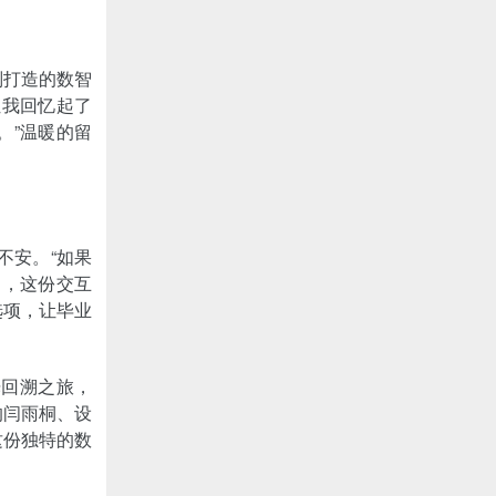
别打造的数智
让我回忆起了
。”温暖的留
不安。“如果
》，这份交互
选项，让毕业
光回溯之旅，
的闫雨桐、设
这份独特的数