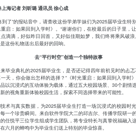
春上海记者 刘昕璐 通讯员 徐心成
路到了”的报站音中，请查收这份学弟学妹们为2025届毕业生特
光重启：如果回到入学时》。“谢谢你们，在校最后的日子里，
点点滴滴，好似昨日回首，又好似佳期如梦，我们终将乘风破浪
，是这份礼物送出后最好的回响。
去“平行时空”创造一个独特故事
来毕业典礼的2025届毕业生，是否还记得四年前初见时的忐忑
第一天，你会做出怎样的选择？”《时光重启：如果回到入学时
品以沉浸式的互动体验为载体，通过五大校园场景、30个剧情
全新的视角重新体验校园生活，探索不同选择带来的可能性。
I技术与真实数据，为2025届毕业生打造一场沉浸式的校园时
的每一个珍贵瞬间。来自软件学院大二的邱吉尔、传播学院研一
一的任悦平三位学生组成学生团队，将专业特长与真挚祝福融入
，在六月的蝉鸣中为毕业生们送上特别的毕业惊喜。