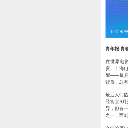
青年报·青
在世界电影
宴。上海电
耀——最具
背后，总
最近人们热
经官宣9
异，但有
之一，而
文学的历