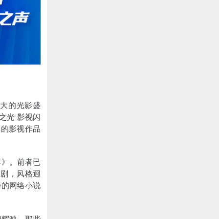
盛大的光影盛
之光 影视闪
姿的影视作品
林》。前者已
幻剧，风格迥
爆的网络小说
相辉映。那些