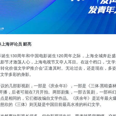
春上海评论员 郦亮
诞生130周年和中国电影诞生120周年之际，上海全城奔赴
影节才激荡人心，上海电视节又夺人耳目。在这个档口，“文学
转化价值文学IP推介会”正逢其时。无论过去，还是现在，多
有文学多彩的身影。
议的几部影视剧，一部是《庆余年3》，一部是《三体·黑暗森
月开播，后者可能在7月开拍。两部剧集，一部古装剧，一部科
一点是相同的，它们都改编自文学作品。《庆余年》是近年最火
刘慈欣的《三体》则无疑是中国目前最高水准的科幻文学。
史当然要比影视长得多，但自影视诞生起，两者就紧密捆绑，交