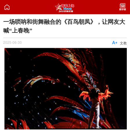

一场唢呐和街舞融合的《百鸟朝凤》，让网友大
喊“上春晚”
2025-06-30

文教