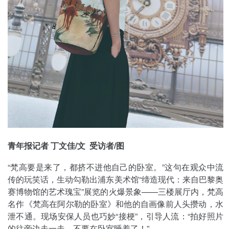
青年报记者 丁文佳/文 受访者/图
“梵高要是来了，都挤不进他自己的卧室。”这句在观众中流
传的玩笑话，生动勾勒出浦东美术馆“缔造现代：来自巴黎奥
赛博物馆的艺术瑰宝”展览的火爆景象——三楼展厅内，梵高
名作《梵高在阿尔勒的卧室》和他的自画像前人头攒动，水
泄不通。现场安保人员也巧妙“接梗”，引导人流：“拍好照片
的往旁边走一走，不要在卧室睡着了！”