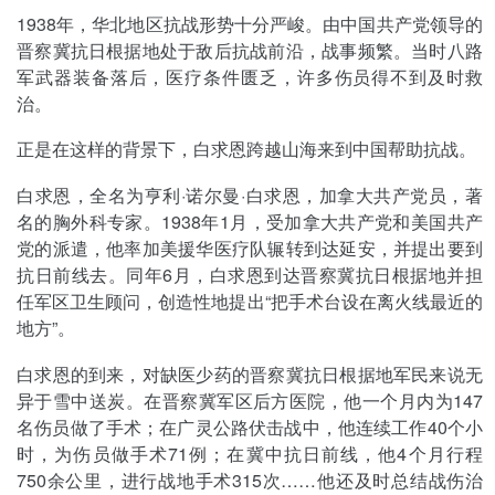
1938年，华北地区抗战形势十分严峻。由中国共产党领导的
晋察冀抗日根据地处于敌后抗战前沿，战事频繁。当时八路
军武器装备落后，医疗条件匮乏，许多伤员得不到及时救
治。
正是在这样的背景下，白求恩跨越山海来到中国帮助抗战。
白求恩，全名为亨利·诺尔曼·白求恩，加拿大共产党员，著
名的胸外科专家。1938年1月，受加拿大共产党和美国共产
党的派遣，他率加美援华医疗队辗转到达延安，并提出要到
抗日前线去。同年6月，白求恩到达晋察冀抗日根据地并担
任军区卫生顾问，创造性地提出“把手术台设在离火线最近的
地方”。
白求恩的到来，对缺医少药的晋察冀抗日根据地军民来说无
异于雪中送炭。在晋察冀军区后方医院，他一个月内为147
名伤员做了手术；在广灵公路伏击战中，他连续工作40个小
时，为伤员做手术71例；在冀中抗日前线，他4个月行程
750余公里，进行战地手术315次……他还及时总结战伤治