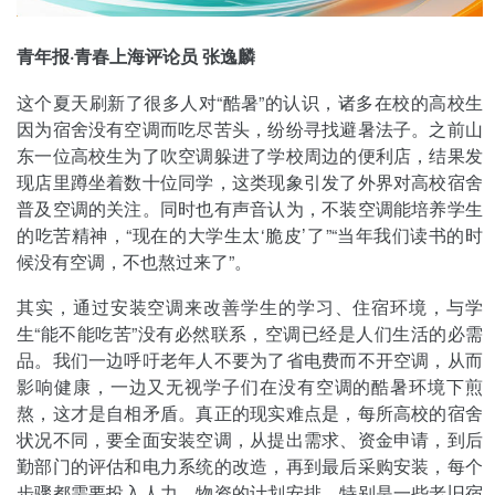
青年报·青春上海评论员 张逸麟
这个夏天刷新了很多人对“酷暑”的认识，诸多在校的高校生
因为宿舍没有空调而吃尽苦头，纷纷寻找避暑法子。之前山
东一位高校生为了吹空调躲进了学校周边的便利店，结果发
现店里蹲坐着数十位同学，这类现象引发了外界对高校宿舍
普及空调的关注。同时也有声音认为，不装空调能培养学生
的吃苦精神，“现在的大学生太‘脆皮’了”“当年我们读书的时
候没有空调，不也熬过来了”。
其实，通过安装空调来改善学生的学习、住宿环境，与学
生“能不能吃苦”没有必然联系，空调已经是人们生活的必需
品。我们一边呼吁老年人不要为了省电费而不开空调，从而
影响健康，一边又无视学子们在没有空调的酷暑环境下煎
熬，这才是自相矛盾。真正的现实难点是，每所高校的宿舍
状况不同，要全面安装空调，从提出需求、资金申请，到后
勤部门的评估和电力系统的改造，再到最后采购安装，每个
步骤都需要投入人力、物资的计划安排，特别是一些老旧宿