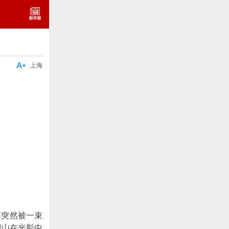

上海
园突然被一束
假山在光影中