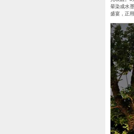
晕染成水墨
盛宴，正