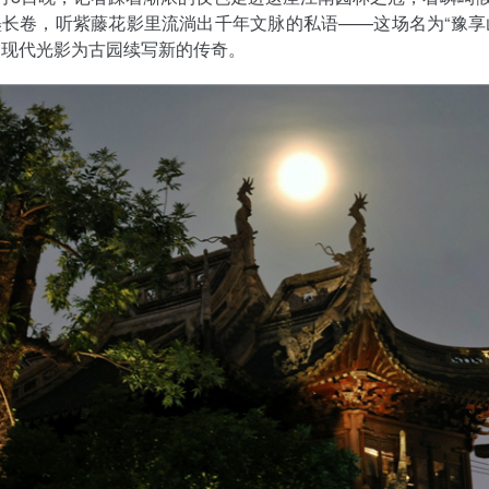
长卷，听紫藤花影里流淌出千年文脉的私语——这场名为“豫享
用现代光影为古园续写新的传奇。