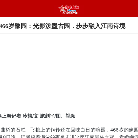
466岁豫园：光影泼墨古园，步步融入江南诗境
春上海记者 冷梅/文 施剑平/图、视频
曲桥的石栏，飞檐上的铜铃还在回味白日的喧嚣，466岁的豫
月8日晚，记者踩着渐浓的夜色走进这座江南园林之冠，看嶙峋