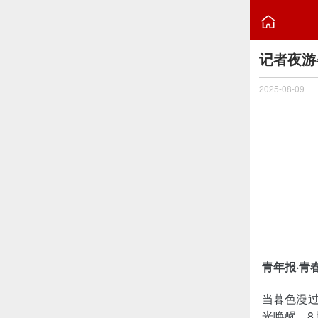

记者夜游
2025-08-09
青年报·青
当暮色漫过
光唤醒。8