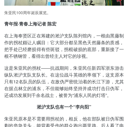
朱亚民100周年诞辰展览。
青年报·青春上海记者 陈宏
在上海奉贤区正在筹建的淞沪支队陈列馆内，一根由黑藤制
作的拐杖颇让人瞩目：它大部分都呈黑色天然藤条的质感，
把手处已经磨损得有些斑驳，拐棍破损的底部，重新接了一
根不锈钢管，看得出曾经主人对它的珍视。
这是朱亚民的拐杖——抗战期间，朱亚民任新四军浙东游击
纵队淞沪支队支队长。在这位战斗英雄的率领下，这支原本
只有12名队员的队伍，在敌伪严密统治着的长江下游，尤其
在据点林立的浦东，不但能够始终坚持并成功打击日伪军，
还成功发展到千余名战士，被誉为“浦东人民的灯塔”。
淞沪支队也有一个“李向阳”
朱亚民原本是不需要用拐杖的，相反，他在部队被日伪军围
剿的危急关头，能背着受伤的群众跑出两里路。后人看了电