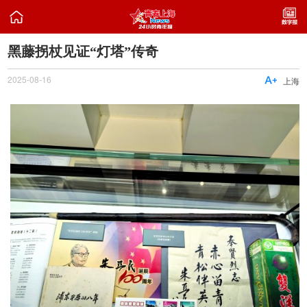

黑藤拐杖见证“灯塔”传奇
2025-08-16

上海