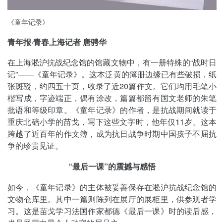
《童年记录》
青年报·青春上海记者 唐骋华
在上海淞沪抗战纪念馆的馆藏文物中，有一册特殊的“战时日
记”——《童年记录》。这本泛黄的簿册边缘已有些破损，纸
张斑驳，约四五十页，收录了近20篇作文。它们均用毛笔小
楷写成，字迹端正，偶有涂改，篇篇都留有国文老师的朱笔
批语和等级印章。《童年记录》的作者，是抗战期间就读于
重庆北碚小学的苗戈，写下这些文字时，他年仅11岁。这本
跨越了近百年的作文簿，成为抗日战争时期中国孩子不屈抗
争的珍贵见证。
“最后一课”的震撼与感悟
如今，《童年记录》的主体被妥善保存在淞沪抗战纪念馆的
文物仓库里。其中一篇则陈列在展厅的展柜里，供参观者学
习。这是苗戈学习法国作家都德《最后一课》时的读后感，