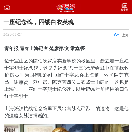

一座纪念碑，四缕白衣英魂
2025-08-27

上海
青年报·青春上海记者 范彦萍/文 常鑫/图
位于宝山区的陈伯吹罗店实验学校的校园里，矗立着一座红
十字烈士纪念碑，这是为纪念“八一三”淞沪会战中在前线救
护伤员时为国殉职的中国红十字总会上海第一救护队苏克
己、谢惠贤、刘中武、陈秀芳四位白衣战士而建的。这也是
上海唯一一座红十字烈士纪念碑，以铭记88年前牺牲的四位
红十字烈士。
上海淞沪抗战纪念馆里正展出着苏克己烈士的遗物，这是他
的遗腹女苏洁捐赠的。