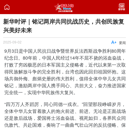

新华时评｜铭记两岸共同抗战历史，共创民族复
兴美好未来
2025-09-02

要闻
9月3日是中国人民抗日战争暨世界反法西斯战争胜利80周年
纪念日。80年前，中国人民经过14年不屈不挠的浴血奋战，
打败了穷凶极恶的日本军国主义侵略者，近代以来第一次取
得民族解放斗争的完全胜利，台湾也因此回归祖国怀抱。这
场共御外侮、彪炳史册的伟大胜利，值得全体中华儿女共同
铭记，激励两岸中国人携手同心、共担大义，奋力推进国家
完全统一，实现中华民族伟大复兴。
“四万万人齐蹈厉，同心同德一戎衣。”回望那段峥嵘岁月，
全体中华儿女冒着敌人的炮火前进、前进。无论是正面战场
还是敌后战场，爱国将士浴血奋战、视死如归，各界民众同
仇敌忾、共赴国难，奏响了一曲曲气壮山河的反抗侵略、保