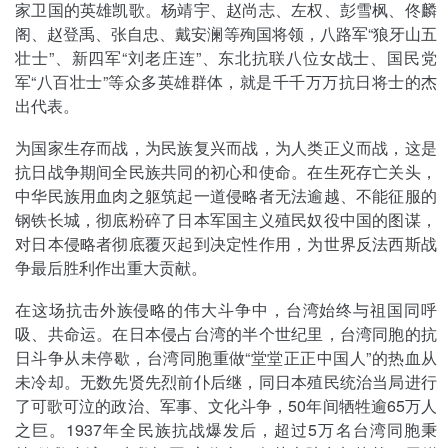
家卫国的英雄凯歌。杨靖宇、赵尚志、左权、彭雪枫、佟麟
阁、赵登禹、张自忠、戴安澜等殉国将领，八路军“狼牙山五
壮士”、新四军“刘老庄连”、东北抗联八位女战士、国民党
军“八百壮士”等众多英雄群体，就是千千万万抗日将士的杰
出代表。
为国家生存而战，为民族复兴而战，为人类正义而战，这是
抗日战争期间全民族共同的初心和使命。在生死存亡关头，
中华民族用血肉之躯筑起一道侵略者无法逾越、不能征服的
钢铁长城，彻底粉碎了日本军国主义殖民奴役中国的图谋，
对日本侵略者彻底覆灭起到决定性作用，为世界反法西斯战
争最后胜利作出重大贡献。
在这场抗击外族侵略的伟大斗争中，台湾始终与祖国同呼
吸、共命运。在日本侵占台湾的半个世纪里，台湾同胞的抗
日斗争从未停歇，台湾同胞重做“堂堂正正中国人”的热血从
未冷却。无数先贤先烈前仆后继，同日本殖民统治当局进行
了可歌可泣的政治、军事、文化斗争，50年间牺牲逾65万人
之巨。1937年全民族抗战爆发后，超过5万名台湾同胞秉