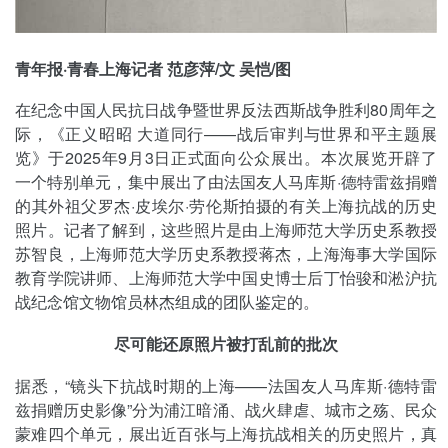
青年报·青春上海记者 范彦萍/文 吴恺/图
在纪念中国人民抗日战争暨世界反法西斯战争胜利80周年之
际，《正义昭昭 大道同行——战后审判与世界和平主题展
览》于2025年9月3日正式面向公众展出。本次展览开辟了
一个特别单元，集中展出了由法国友人马库斯·德特雷兹捐赠
的其外祖父罗杰·皮埃尔·劳伦斯拍摄的有关上海抗战的历史
照片。记者了解到，这些照片是由上海师范大学历史系教授
苏智良，上海师范大学历史系教授蒋杰，上海海事大学国际
教育学院讲师、上海师范大学中国史博士后丁怡骏和淞沪抗
战纪念馆文物馆员林杰组成的团队鉴定的。
尽可能还原照片被打乱前的批次
据悉，“镜头下抗战时期的上海——法国友人马库斯·德特雷
兹捐赠历史影像”分为浦江暗涌、战火肆虐、城市之殇、民众
蒙难四个单元，展出近百张与上海抗战相关的历史照片，真