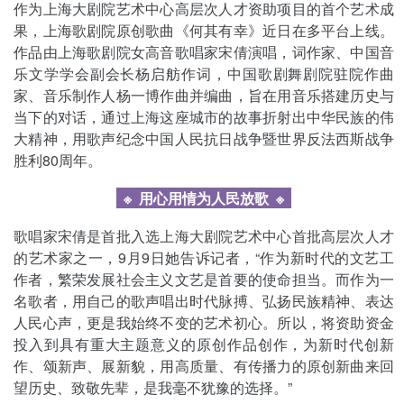
作为上海大剧院艺术中心高层次人才资助项目的首个艺术成
果，上海歌剧院原创歌曲《何其有幸》近日在多平台上线。
作品由上海歌剧院女高音歌唱家宋倩演唱，词作家、中国音
乐文学学会副会长杨启舫作词，中国歌剧舞剧院驻院作曲
家、音乐制作人杨一博作曲并编曲，旨在用音乐搭建历史与
当下的对话，通过上海这座城市的故事折射出中华民族的伟
大精神，用歌声纪念中国人民抗日战争暨世界反法西斯战争
胜利80周年。
※ 用心用情为人民放歌
※
歌唱家宋倩是首批入选上海大剧院艺术中心首批高层次人才
的艺术家之一，9月9日她告诉记者，“作为新时代的文艺工
作者，繁荣发展社会主义文艺是首要的使命担当。而作为一
名歌者，用自己的歌声唱出时代脉搏、弘扬民族精神、表达
人民心声，更是我始终不变的艺术初心。所以，将资助资金
投入到具有重大主题意义的原创作品创作，为新时代创新
作、颂新声、展新貌，用高质量、有传播力的原创新曲来回
望历史、致敬先辈，是我毫不犹豫的选择。”