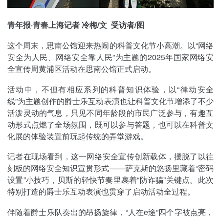
青年报·青春上海记者 冷梅/文 受访者/图
这个周末，思南公馆迎来热闹的科普文化节小高潮。以“网络
安全为人民、网络安全靠人民”为主题的2025年国家网络安
全宣传周黄浦区活动在思南公馆正式启动。
活动中，不但有相应系列的科普知识体验，以“律动安全
线”为主题创作的爵士乐互动表演也让科普文化节增添了不少
活泼灵动的气息，只见不同年龄段的市民广泛参与，有趣互
动形式点燃了全场氛围，既可以参与答题，也可以在科普文
化展的体验装置前玩起传统的弄堂游戏。
记者在现场看到，这一网络安全宣传创新载体，摆脱了以往
刻板的网络安全知识宣贯形式——萨克斯的悠扬里藏着“密码
设置”小技巧，贝斯的轻快节奏里裹着“防诈骗”关键点。此次
特别打造的爵士乐互动表演也贯穿了启动活动全过程。
伴随着爵士乐队奏出的昂扬旋律，“人在e途”四个字被点亮，