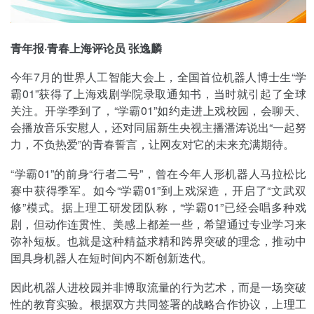
青年报·青春上海评论员 张逸麟
今年7月的世界人工智能大会上，全国首位机器人博士生“学
霸01”获得了上海戏剧学院录取通知书，当时就引起了全球
关注。开学季到了，“学霸01”如约走进上戏校园，会聊天、
会播放音乐安慰人，还对同届新生央视主播潘涛说出“一起努
力，不负热爱”的青春誓言，让网友对它的未来充满期待。
“学霸01”的前身“行者二号”，曾在今年人形机器人马拉松比
赛中获得季军。如今“学霸01”到上戏深造，开启了“文武双
修”模式。据上理工研发团队称，“学霸01”已经会唱多种戏
剧，但动作连贯性、美感上都差一些，希望通过专业学习来
弥补短板。也就是这种精益求精和跨界突破的理念，推动中
国具身机器人在短时间内不断创新迭代。
因此机器人进校园并非博取流量的行为艺术，而是一场突破
性的教育实验。根据双方共同签署的战略合作协议，上理工