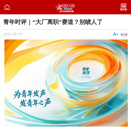

青年时评｜“大厂离职”赛道？别唬人了
2025-09-16

时评