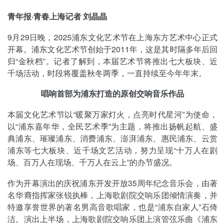
青年报·青春上海记者 刘晶晶
9月29日晚，2025浦东文化艺术节在上海东方艺术中心正式
开幕。浦东文化艺术节创始于2011年，这是其时隔多年后回
归“金秋档”。记者了解到，本届艺术节将推出七大板块、近
千场活动，时段将覆盖秋冬两季，一直持续至今年年末。
唱响首部为浦东打造的原创交响音乐作品
本届文化艺术节以“暖聚万家灯火，点亮时代星河”为使命，
以“浦东嘉年华，全民艺术季”为主题，将推出扬帆起航、盛
典浦东、璀璨浦东、消费浦东、澎湃浦东、惠民浦东、云赏
浦东等七大板块、近千场文艺活动，努力呈现“十万人在剧
场、百万人在现场、千万人在云上”的办节盛况。
作为开幕演出的庆祝浦东开发开放35周年纪念音乐会，由著
名华裔指挥家张锐执棒，上海歌剧院交响乐团倾情演奏，并
特邀享誉世界的著名男高音歌唱家，也是“浦东自家人”石倚
洁。演出上半场，上海歌剧院交响乐团上演管弦乐曲《浦东