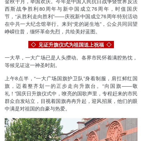
金秋十月，举国欢庆。今年是中国人民抗日战争暨世界反法
西斯战争胜利80周年与新中国成立76周年，时值国庆
节，“从胜利走向胜利”——庆祝新中国成立76周年特别活动
在中共一大纪念馆举行。来到“党的诞生地”，公众共同回望
峥嵘往昔，缅怀革命先烈，共绘美好蓝图。
◇ 见证升旗仪式为祖国送上祝福
◇
一大早，一大广场已是人头攒动。各界市民怀着满腔热忱，
等候见证这一神圣时刻。
上午8点半，“一大广场国旗护卫队”身着制服，肩扛鲜红国
旗，迈着整齐划一的正步走向升旗台。“向国旗——敬
礼！”国庆日升旗仪式中，嘹亮的国歌声里，专程赶来的市民
群众自发站立，目视着国旗冉冉升起，迎风招展，他们的眼
中满是对祖国的自豪与热爱。