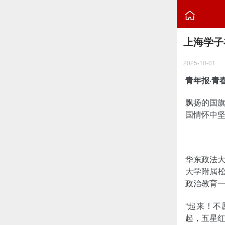

上海学子
2025-10-01
青年报·青
飘扬的国
国情怀中
华东政法
大学附属松
政治教育
“起来！
起，五星