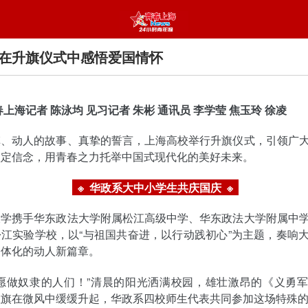
在升旗仪式中感悟爱国情怀
春上海记者 陈泳均
见习记者 朱彬
通讯员 李学莹 焦玉玲 徐凌
旗、动人的故事、真挚的誓言，上海高校举行升旗仪式，引领广
坚定信念，用青春之力托举中国式现代化的美好未来。
※ 华政系大中小学生共庆国庆
※
大学携手华东政法大学附属松江高级中学、华东政法大学附属中
江实验学校，以“与祖国共奋进，以行动践初心”为主题，奏响
一体化的动人新篇章。
不愿做奴隶的人们！”清晨的阳光洒满校园，雄壮激昂的《义勇
红旗在微风中缓缓升起，华政系四校师生代表共同参加这场特殊