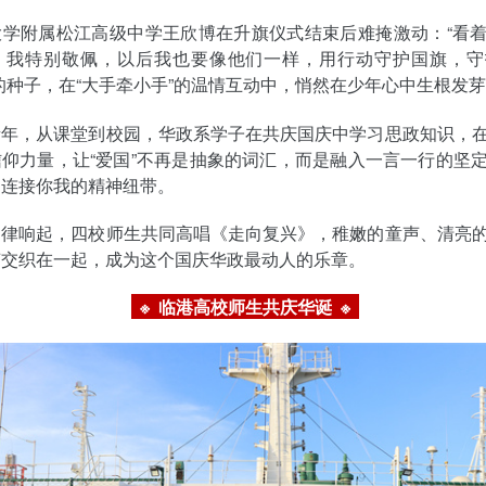
大学附属松江高级中学王欣博在升旗仪式结束后难掩激动：“看
，我特别敬佩，以后我也要像他们一样，用行动守护国旗，守
的种子，在“大手牵小手”的温情互动中，悄然在少年心中生根发
青年，从课堂到校园，华政系学子在共庆国庆中学习思政知识，
仰力量，让“爱国”不再是抽象的词汇，而是融入一言一行的坚
、连接你我的精神纽带。
旋律响起，四校师生共同高唱《走向复兴》，稚嫩的童声、清亮
声交织在一起，成为这个国庆华政最动人的乐章。
※
临港高校师生共庆华诞
※