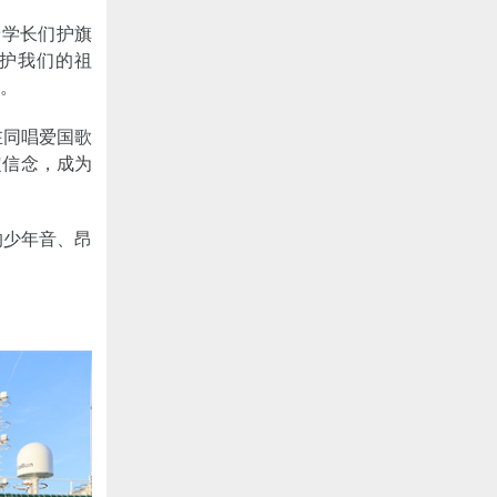
着学长们护旗
护我们的祖
芽。
在同唱爱国歌
定信念，成为
的少年音、昂