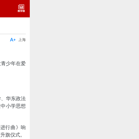

上海
大青少年在爱
学、华东政法
大中小学思想
军进行曲》响
的升旗仪式。