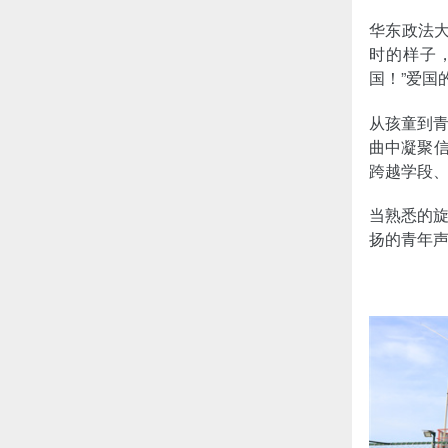
华东政法
时的样子
国！”爱国
从孩童到
曲中凝聚信
跨越学段
当熟悉的
扬的青年