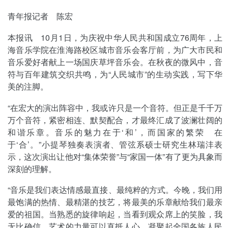
青年报记者 陈宏
本报讯 10月1日，为庆祝中华人民共和国成立76周年，上
海音乐学院在淮海路校区城市音乐会客厅前，为广大市民和
音乐爱好者献上一场国庆草坪音乐会。在秋夜的微风中，音
符与百年建筑交织共鸣，为“人民城市”的生动实践，写下华
美的注脚。
“在宏大的演出阵容中，我或许只是一个音符。但正是千千万
万个音符，紧密相连、默契配合，才最终汇成了波澜壮阔的
和谐乐章。音乐的魅力在于‘和’，而国家的繁荣 在
于‘合’。”小提琴独奏表演者、管弦系硕士研究生林瑞沣表
示，这次演出让他对“集体荣誉”与“家国一体”有了更为具象而
深刻的理解。
“音乐是我们表达情感最直接、最纯粹的方式。今晚，我们用
最饱满的热情、最精湛的技艺，将最美的乐章献给我们最亲
爱的祖国。当熟悉的旋律响起，当看到观众席上的笑脸，我
无比确信，艺术的力量可以直抵人心，凝聚起全国各族人民