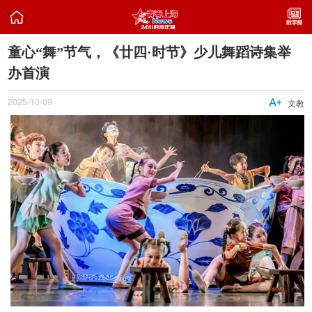

童心“舞”节气，《廿四·时节》少儿舞蹈诗集举
办首演
2025-10-09

文教