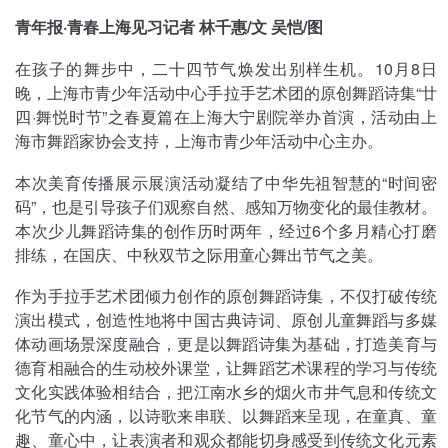
青年报·青春上海见习记者 林千惠/文 吴恺/图
在孩子的舞步中，二十四节气焕发出别样生机。10月8日
晚，上海市青少年活动中心手拉手艺术团的原创舞蹈诗集“廿
四·舞悦时节”之春夏篇在上海大宁剧院举办首演，活动由上
海市舞蹈家协会支持，上海市青少年活动中心主办。
本次美育传播展示展演活动凝结了中华先祖智慧的“时间密
码”，也是引导孩子们观察自然、感知万物变化的最佳教材。
本次少儿舞蹈诗集的创作历时两年，经过6个多月精心打磨
排练，在国庆、中秋双节之际用童心舞出节气之美。
作为手拉手艺术团倾力创作的原创舞蹈诗集，不仅打破传统
演出模式，创造性地将中国古典诗词、原创儿童舞蹈与多媒
体动画场景深度融合，更是以舞蹈诗集为基础，打造美育与
德育相融合的生动校外课堂，让舞蹈艺术课程的学习与传统
文化实践体验相结合，把江南水乡的烟火市井气息和传统文
化节气的内涵，以诗歌来串联、以舞蹈来呈现，在童真、童
趣、童心中，让表演者和观众都能切身感受到传统文化元素