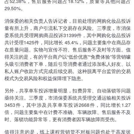
占52.38%，售后服务问题占18.12%，质量等其他问题占
29.50%。
消保委的相关负责人告诉记者，目前处理的网购化妆品投诉
量有所上升，商户引流私下交易存在风险。三季度，市消保
委系统共受理网购商品投诉31399件，其中网购化妆品投诉
共计受理1425件，同比增长 45.4%，问题主要集中在商品存
在质量问题、实物与宣传不符、售后服务不及时等方面。值
得关注的是，有的平台商户以“低价优惠”“免费体验”等营销噱
头吸引消费者下单，随后引导消费者通过添加私人好友、以
私人账户收款方式完成后续交易。这种脱离平台监管的交易
模式为交易风险和权益保障埋下隐患。
另外，共享单车投诉增量明显，扣费异常、自动落锁等问题
亟待关注。三季度，市消保委系统共受理交通运输相关投诉
3453件，其中涉及共享单车投诉2668件，同比增长1.27
倍，问题主要集中在计费不准确、车辆故障、售后服务不及
时、落锁功能异常等，更有消费者因车辆故障而受伤。
值得注意的是，线上课程营销货不对板问题也处于高发状