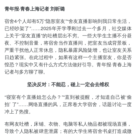
青年报·青春上海记者 刘昕璐
宿舍4个人却有5万“隐形室友”“舍友直播影响到我日常生活，
已经吵架了”……2025年开学季刚过去一个多月，社交媒体
上关于“室友直播”的吐槽层出不穷。一些大学生主播不分昼
夜、不控制音量，将宿舍当作直播间，把室友当成背景板，
严重干扰他人正常休息，隐私暴露风险陡增，也让室友关系
日趋紧张。在此过程中，如果有这样一个主播室友，你是否
惶恐？现实中又有什么方式方法做好引导。青年报·青春上海
记者与多方聊了聊。
坚决反对：不能忍，碰上一定会去维权
“寝室有个直播姐怎么办？”“直到被提醒，才知道自己被‘偷
拍’ 了”……网络直播的风，正席卷大学宿舍，话题讨论一度
冲上了热搜。
有网友吐槽，床铺、衣物、电脑等私人物品都被现场直播，
导致个人隐私被肆意泄露；有的大学生将宿舍书桌打造成微