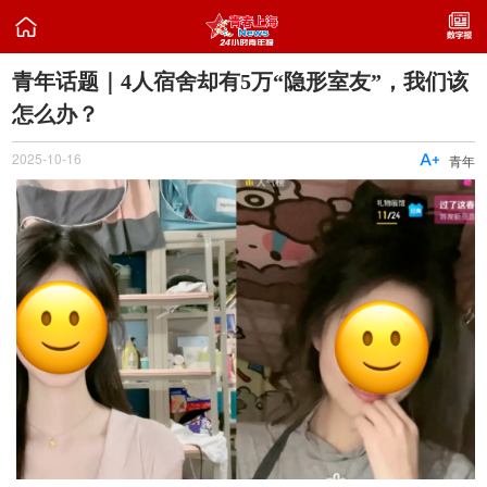

青年话题｜4人宿舍却有5万“隐形室友”，我们该
怎么办？
2025-10-16

青年